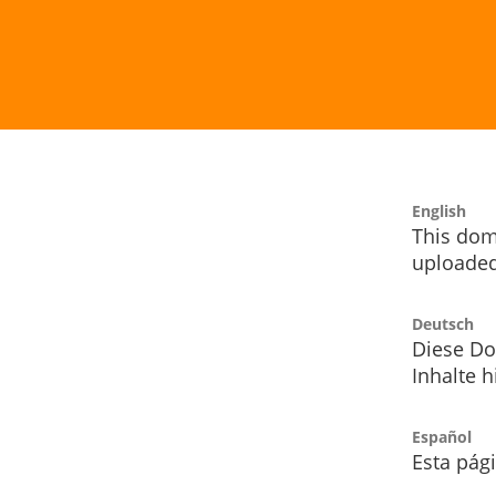
English
This dom
uploaded
Deutsch
Diese Do
Inhalte h
Español
Esta pág