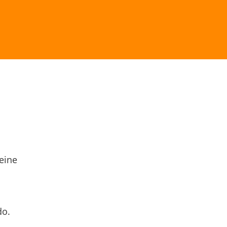
eine
do.